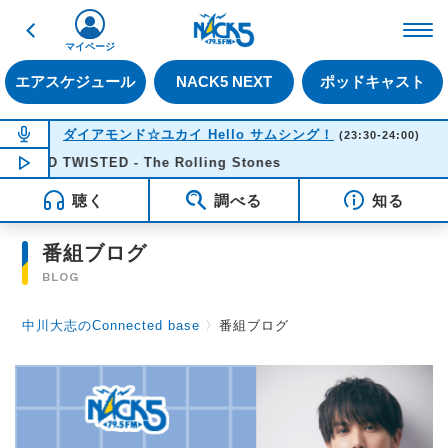
戻る
FM NACK5 79.5MHz（
マイページ
エアスケジュール
NACK5 NEXT
ポッドキャスト
NOW ON AIR
ダイアモンド☆ユカイ Hello サムシング！
(23:30-24:00)
AND TWISTED - The Rolling Stones
NOW PLAYING
23:32
聴く
調べる
知る
番組ブログ
BLOG
中川大志のConnected base
〉
番組ブログ