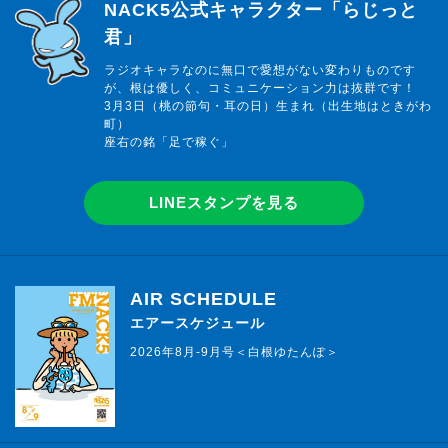
らじっと君
NACK5公式キャラクター「らじっと
君」
ラジオキャラなのに無口で愛想がない変わりものです
が、根は優しく、コミュニケーション力は抜群です！
3月3日（桃の節句・耳の日）生まれ（出生地はときがわ
町）
座右の銘「足で稼ぐ」
LINEスタンプを見る
AIR SCHEDULE
エアースケジュール
2026年8月-9月号＜白根ゆたんぽ＞