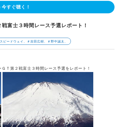
今すぐ聴く！
２戦富士３時間レース予選レポート！
富士スピードウェイ、＃吉田広樹、＃野中誠太、
ーＧＴ第２戦富士３時間レース予選をレポート！