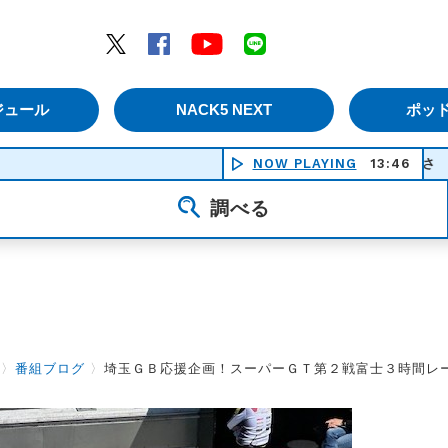
エムナックファイブ）
Twitter
Facebook
YouTube
LINE
ジュール
NACK5 NEXT
ポッ
NOW PLAYING
13:46
調べる
〉
番組ブログ
〉
埼玉ＧＢ応援企画！スーパーＧＴ第２戦富士３時間レ