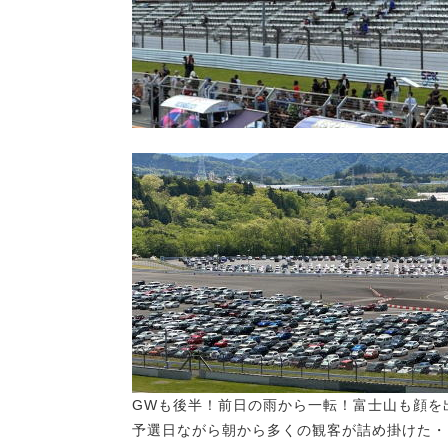
GWも後半！前日の雨から一転！富士山も顔を
予選日ながら朝から多くの観客が詰め掛けた・