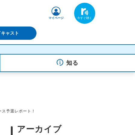
マイページ
ドキャスト
風になる - さらさ
知る
ース予選レポート！
アーカイブ