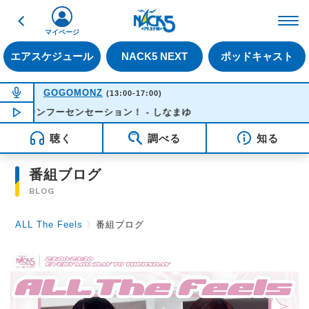
戻る
FM NACK5 79.5MHz（
マイページ
エアスケジュール
NACK5 NEXT
ポッドキャスト
NOW ON AIR
GOGOMONZ
(13:00-17:00)
ーカンフーセンセーション！ - しなまゆ
NOW PLAYING
13:37
聴く
調べる
知る
番組ブログ
BLOG
ALL The Feels
〉
番組ブログ