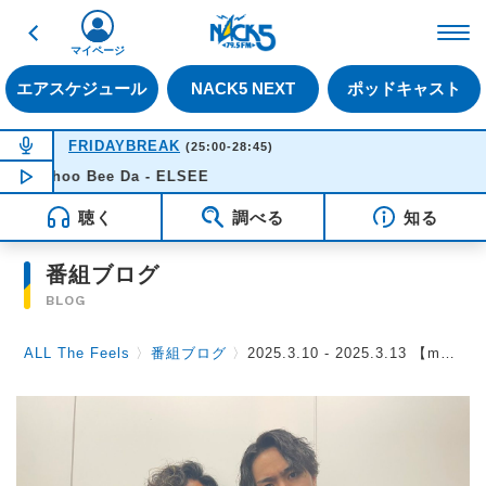
戻る
FM NACK5 79.5MHz（
マイページ
エアスケジュール
NACK5 NEXT
ポッドキャスト
NOW ON AIR
FRIDAYBREAK
(25:00-28:45)
Shoo Bee Da - ELSEE
NOW PLAYING
04:23
聴く
調べる
知る
番組ブログ
BLOG
ALL The Feels
〉
番組ブログ
〉
2025.3.10 - 2025.3.13 【muque（Lenonさん、Kenichiさん）】