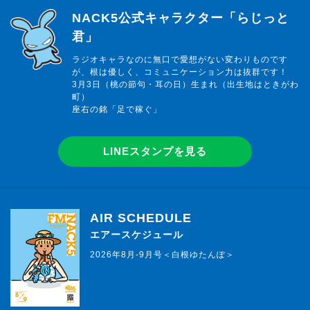
らじっと君
NACK5公式キャラクター「らじっと
君」
ラジオキャラなのに無口で愛想がない変わりものです
が、根は優しく、コミュニケーション力は抜群です！
3月3日（桃の節句・耳の日）生まれ（出生地はときがわ
町）
座右の銘「足で稼ぐ」
LINEスタンプを見る
AIR SCHEDULE
エアースケジュール
2026年8月-9月号＜白根ゆたんぽ＞