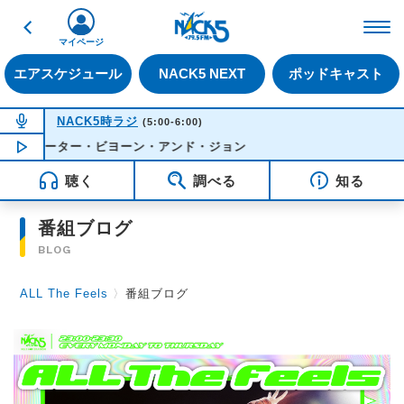
戻る
FM NACK5 79.5MHz（
マイページ
エアスケジュール
NACK5 NEXT
ポッドキャスト
NOW ON AIR
NACK5時ラジ
(5:00-6:00)
 - ピーター・ビヨーン・アンド・ジョン
NOW PLAYING
05:03
聴く
調べる
知る
番組ブログ
BLOG
ALL The Feels
〉
番組ブログ