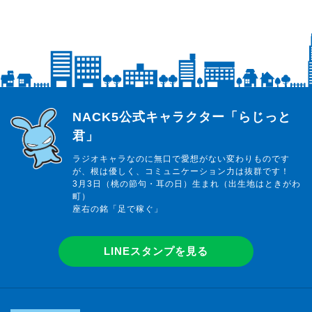
らじっと君
NACK5公式キャラクター「らじっと
君」
ラジオキャラなのに無口で愛想がない変わりものです
が、根は優しく、コミュニケーション力は抜群です！
3月3日（桃の節句・耳の日）生まれ（出生地はときがわ
町）
座右の銘「足で稼ぐ」
LINEスタンプを見る