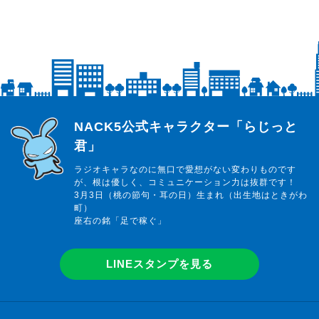
らじっと君
NACK5公式キャラクター「らじっと
君」
ラジオキャラなのに無口で愛想がない変わりものです
が、根は優しく、コミュニケーション力は抜群です！
3月3日（桃の節句・耳の日）生まれ（出生地はときがわ
町）
座右の銘「足で稼ぐ」
LINEスタンプを見る