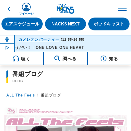
戻る
FM NACK5 79.5MHz（
マイページ
エアスケジュール
NACK5 NEXT
ポッドキャスト
NOW ON AIR
カメレオンパーティー
(12:55-16:55)
ちょうだい！ - ONE LOVE ONE HEART
NOW PLAYING
14:30
聴く
調べる
知る
番組ブログ
BLOG
ALL The Feels
〉
番組ブログ