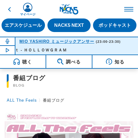
戻る
FM NACK5 79.5MHz（
マイページ
エアスケジュール
NACK5 NEXT
ポッドキャスト
NOW ON AIR
MIO YASHIRO ミュージックアンサー
(23:00-23:30)
ｋｅｔ - ＨＯＬＬＯＷＧＲＡＭ
NOW PLAYING
23:00
聴く
調べる
知る
番組ブログ
BLOG
ALL The Feels
〉
番組ブログ