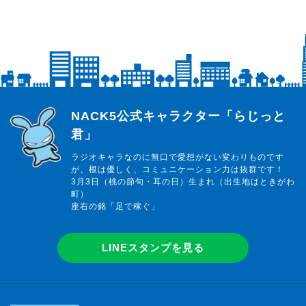
らじっと君
NACK5公式キャラクター「らじっと
君」
ラジオキャラなのに無口で愛想がない変わりものです
が、根は優しく、コミュニケーション力は抜群です！
3月3日（桃の節句・耳の日）生まれ（出生地はときがわ
町）
座右の銘「足で稼ぐ」
LINEスタンプを見る