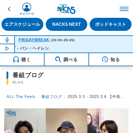
戻る
FM NACK5 79.5MHz（
マイページ
エアスケジュール
NACK5 NEXT
ポッドキャスト
NOW ON AIR
FRIDAYBREAK
(25:00-28:45)
- バン・ヘイレン
NOW PLAYING
01:48
聴く
調べる
知る
番組ブログ
BLOG
ALL The Feels
〉
番組ブログ
〉
2025.3.3 - 2025.3.6 【中島健人さん、miletさん、桐谷健太さん（映画「知らないカノジョ」公開記念SP）】