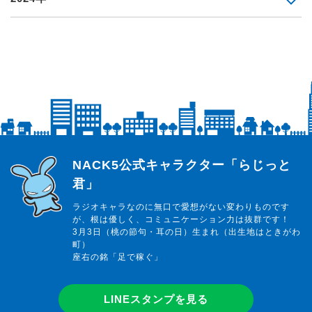
らじっと君
NACK5公式キャラクター「らじっと
君」
ラジオキャラなのに無口で愛想がない変わりものです
が、根は優しく、コミュニケーション力は抜群です！
3月3日（桃の節句・耳の日）生まれ（出生地はときがわ
町）
座右の銘「足で稼ぐ」
LINEスタンプを見る