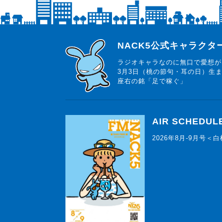
らじっと君
NACK5公式キャラク
ラジオキャラなのに無口で愛想が
3月3日（桃の節句・耳の日）生
座右の銘「足で稼ぐ」
AIR SCHEDUL
2026年8月-9月号＜