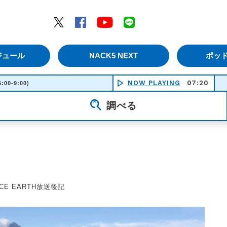
エムナックファイブ）
Twitter
Facebook
YouTube
LINE
ジュール
NACK5 NEXT
ポッ
NOW PLAYING
07:20
走れ！埼玉
6:00-9:00)
調べる
ANCE EARTH放送後記