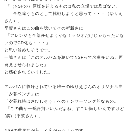
「（NSPの）原版を超えるものは私の立場では及ばない。
全然違うものとして挑戦しようと思って・・・（ゆりえ
さん）」
平賀さんはこの曲を聴いてその斬新さに
「アレンジも全部任せようかな！ラジオだけじゃもったいな
いのでCD化も・・・」
と思い始めたそうです。
一誠さんは「このアルバムを聴いてNSPって名曲多いね。再
発見させられました」
と感心されていました。
アルバムに収録されている唯一のゆりえさんのオリジナル曲
「夕暮ベンチ」は
「夕暮れ時はさびしそう」へのアンサーソング的なもの。
「この曲が一番評判いいんだよね、すごい悔しいんですけど
(笑)（平賀さん）」
NSPの世界観が新しく広がったようです。