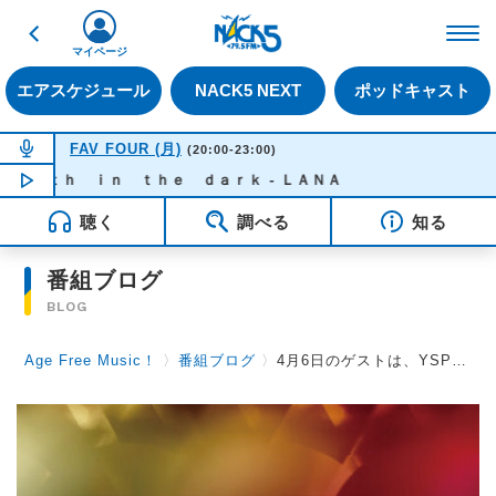
戻る
FM NACK5 79.5MHz（
マイページ
エアスケジュール
NACK5 NEXT
ポッドキャスト
NOW ON AIR
FAV FOUR (月)
(20:00-23:00)
ｕｔｈ ｉｎ ｔｈｅ ｄａｒｋ - ＬＡＮＡ
NOW PLAYING
22:10
聴く
調べる
知る
番組ブログ
BLOG
Age Free Music！
〉
番組ブログ
〉
4月6日のゲストは、YSP（ゆりえすぴー）です！