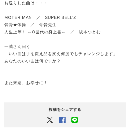
お送りした曲は・・・
MOTER MAN ／ SUPER BELL’Z
骨骨★体操 ／ 骨骨先生
人生上等！ ～O世代の身上書～ ／ 坂本つとむ
一誠さん曰く
「いい曲は手を変え品を変え何度でもチャレンジします」
あなたのいい曲は何ですか？
また来週、お幸せに！
投稿をシェアする
Twitter
Facebook
LINEでシェアするボタン