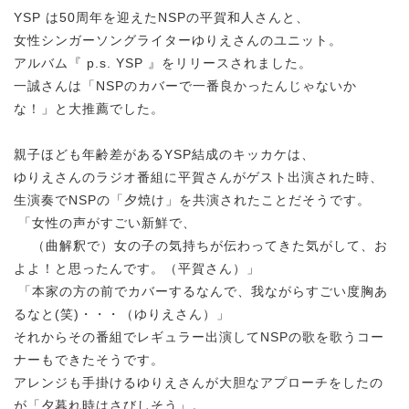
YSP は50周年を迎えたNSPの平賀和人さんと、
女性シンガーソングライターゆりえさんのユニット。
アルバム『 p.s. YSP 』をリリースされました。
一誠さんは「NSPのカバーで一番良かったんじゃないか
な！」と大推薦でした。
親子ほども年齢差があるYSP結成のキッカケは、
ゆりえさんのラジオ番組に平賀さんがゲスト出演された時、
生演奏でNSPの「夕焼け」を共演されたことだそうです。
「女性の声がすごい新鮮で、
（曲解釈で）女の子の気持ちが伝わってきた気がして、お
よよ！と思ったんです。（平賀さん）」
「本家の方の前でカバーするなんで、我ながらすごい度胸あ
るなと(笑)・・・（ゆりえさん）」
それからその番組でレギュラー出演してNSPの歌を歌うコー
ナーもできたそうです。
アレンジも手掛けるゆりえさんが大胆なアプローチをしたの
が「夕暮れ時はさびしそう」。