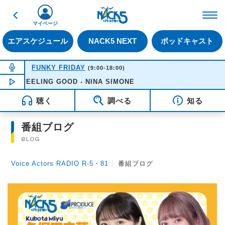
戻る
FM NACK5 79.5MHz（
マイページ
エアスケジュール
NACK5 NEXT
ポッドキャスト
NOW ON AIR
FUNKY FRIDAY
(9:00-18:00)
FEELING GOOD - NINA SIMONE
NOW PLAYING
16:39
聴く
調べる
知る
番組ブログ
BLOG
Voice Actors RADIO R-5・81
〉
番組ブログ