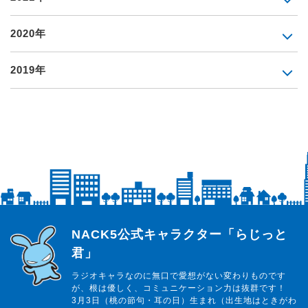
2020年
2019年
らじっと君
NACK5公式キャラクター「らじっと
君」
ラジオキャラなのに無口で愛想がない変わりものです
が、根は優しく、コミュニケーション力は抜群です！
3月3日（桃の節句・耳の日）生まれ（出生地はときがわ