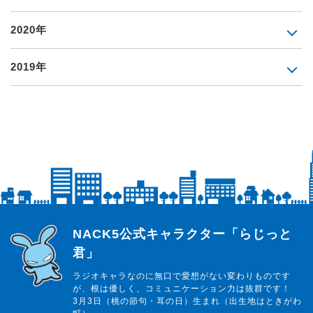
2020年
2019年
らじっと君
NACK5公式キャラクター「らじっと
君」
ラジオキャラなのに無口で愛想がない変わりものです
が、根は優しく、コミュニケーション力は抜群です！
3月3日（桃の節句・耳の日）生まれ（出生地はときがわ