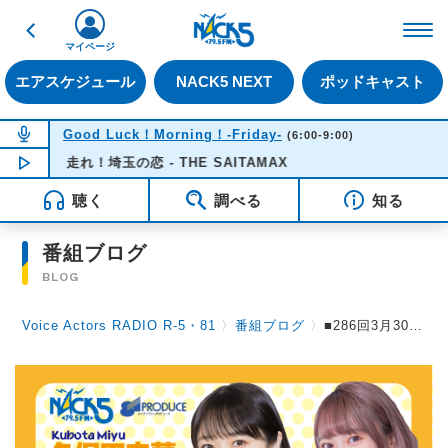
戻る
FM NACK5 79.5MHz（
マイページ
エアスケジュール
NACK5 NEXT
ポッドキャスト
NOW ON AIR
Good Luck！Morning！-Friday-
(6:00-9:00)
NOW PLAYING
走れ！埼玉の恋 - THE SAITAMAX
07:20
聴く
調べる
知る
番組ブログ
BLOG
Voice Actors RADIO R-5・81
〉
番組ブログ
〉
■286回3月30日（日）放送。●リクエストSP「春に聴きたい“energy”ソング」の選曲です。