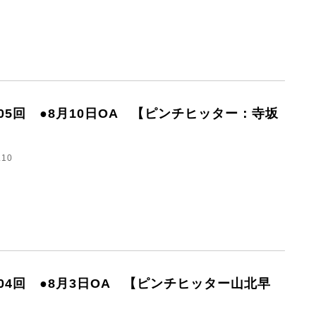
305回 ●8月10日OA 【ピンチヒッター：寺坂
】
.10
304回 ●8月3日OA 【ピンチヒッター山北早