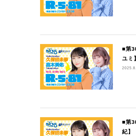
■第
ユミ
2025.8
■第
紀】