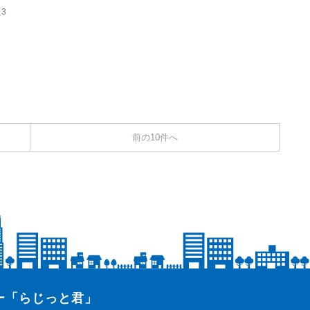
.3
前の10件へ
ター「らじっと君」