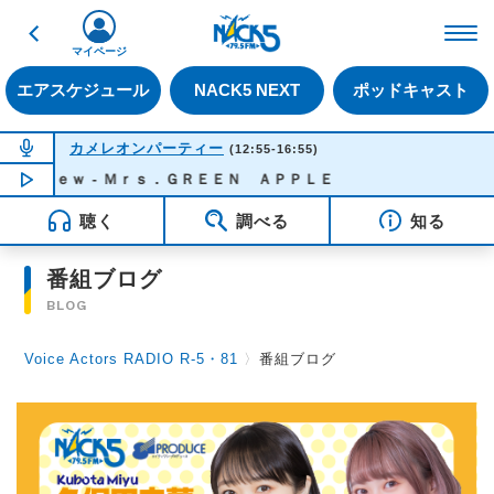
戻る
FM NACK5 79.5MHz（
マイページ
エアスケジュール
NACK5 NEXT
ポッドキャスト
NOW ON AIR
カメレオンパーティー
(12:55-16:55)
 Ｎｅｗ - Ｍｒｓ．ＧＲＥＥＮ ＡＰＰＬＥ
NOW PLAYING
15:50
聴く
調べる
知る
番組ブログ
BLOG
Voice Actors RADIO R-5・81
〉
番組ブログ