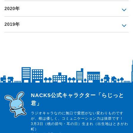
2020年
2019年
らじっと君
NACK5公式キャラクター「らじっと
君」
ラジオキャラなのに無口で愛想がない変わりものです
が、根は優しく、コミュニケーション力は抜群です！
3月3日（桃の節句・耳の日）生まれ（出生地はときがわ
町）