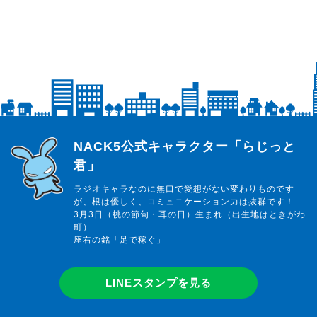
らじっと君
NACK5公式キャラクター「らじっと
君」
ラジオキャラなのに無口で愛想がない変わりものです
が、根は優しく、コミュニケーション力は抜群です！
3月3日（桃の節句・耳の日）生まれ（出生地はときがわ
町）
座右の銘「足で稼ぐ」
LINEスタンプを見る