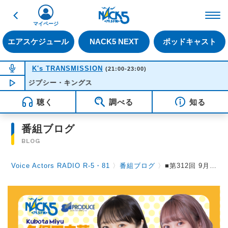
戻る
FM NACK5 79.5MHz（
マイページ
エアスケジュール
NACK5 NEXT
ポッドキャスト
NOW ON AIR
K's TRANSMISSION
(21:00-23:00)
 - ジプシー・キングス
NOW PLAYING
21:55
聴く
調べる
知る
番組ブログ
BLOG
Voice Actors RADIO R-5・81
〉
番組ブログ
〉
■第312回 9月28日(日）放送。 ●月末恒例のリクエストSP「夏の終わりに聞きたいLoveSong」