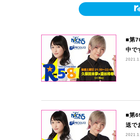
■第
中で
2021.1
■第
送で
2021.1