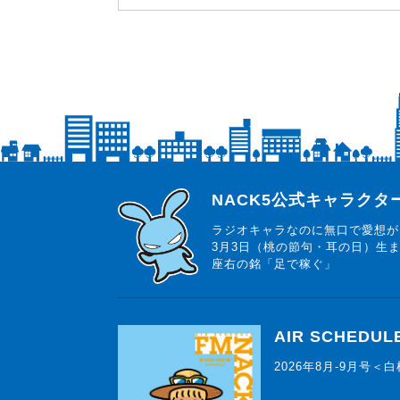
らじっと君
NACK5公式キャラク
ラジオキャラなのに無口で愛想が
3月3日（桃の節句・耳の日）生
座右の銘「足で稼ぐ」
AIR SCHEDUL
2026年8月-9月号＜