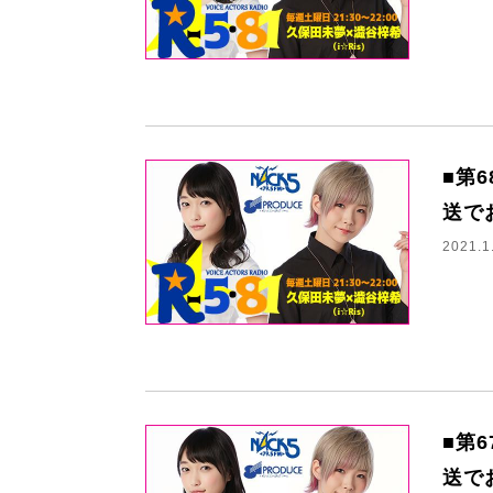
■第
送で
2021.1
■第
送で