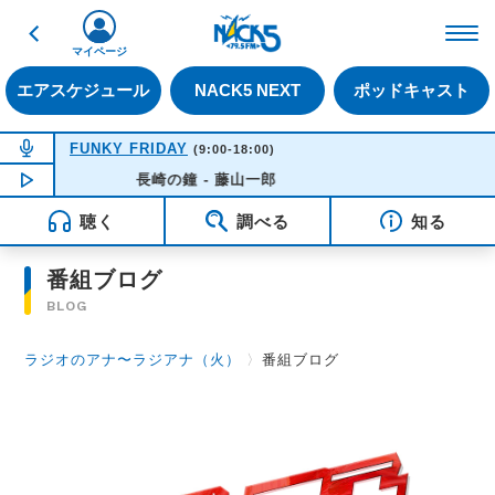
戻る
FM NACK5 79.5MHz（
マイページ
エアスケジュール
NACK5 NEXT
ポッドキャスト
NOW ON AIR
FUNKY FRIDAY
(9:00-18:00)
NOW PLAYING
長崎の鐘 - 藤山一郎
14:21
聴く
調べる
知る
番組ブログ
BLOG
ラジオのアナ〜ラジアナ（火）
〉
番組ブログ