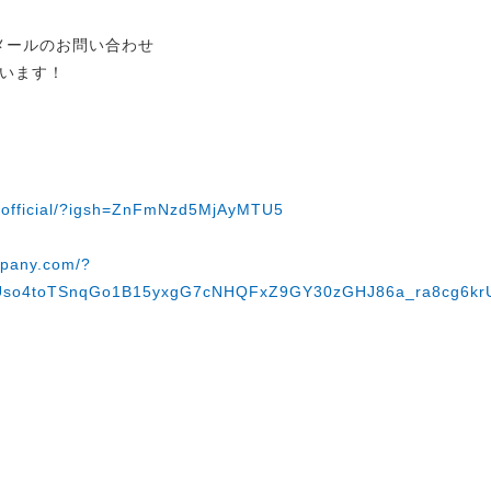
らメールのお問い合わせ
います！
gcofficial/?igsh=ZnFmNzd5MjAyMTU5
mpany.com/?
Uso4toTSnqGo1B15yxgG7cNHQFxZ9GY30zGHJ86a_ra8cg6k