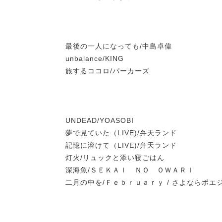
最後の一人になっても/中島卓偉
unbalance/KING
旅するココロ/パーカーズ
UNDEAD/YOASOBI
夢で見ていた（LIVE)/弁天ランド
記憶に溶けて（LIVE)/弁天ランド
灯火/リュックと添い寝ごはん
深海魚/ＳＥＫＡＩ ＮＯ ＯＷＡＲＩ
二月の中を/Ｆｅｂｒｕａｒｙ / さよならポエ