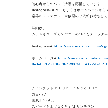
初心者からのバンド活動を応援しています！
InstagramのDM、もしくはホームページか
楽器のメンテナンスや修理のご依頼お待ちして
詳細は、
カナルギターズカンパニーのSNSをチェック👀
Instagram➡️
https://www.instagram.com/c
ホームページ➡️
https://www.canalguitarsco
fbclid=PAZXh0bgNhZW0CMTEAAaZdv4jRz
クインテット/ＢＬＵＥ ＥＮＣＯＵＮＴ
戯言/うきよ
夏風邪/うきよ
スピードを上げなくちゃ/ルサンチマン