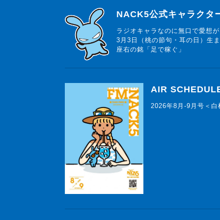
らじっと君
NACK5公式キャラク
ラジオキャラなのに無口で愛想が
3月3日（桃の節句・耳の日）生
座右の銘「足で稼ぐ」
AIR SCHEDUL
2026年8月-9月号＜