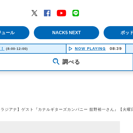
エムナックファイブ）
Twitter
Facebook
YouTube
LINE
ジュール
NACK5 NEXT
ポッ
ピ！
NOW PLAYING
08:39
(8:00-12:00)
調べる
【ラジアナ】ゲスト『カナルギターズカンパニー 舘野裕一さん』【火曜