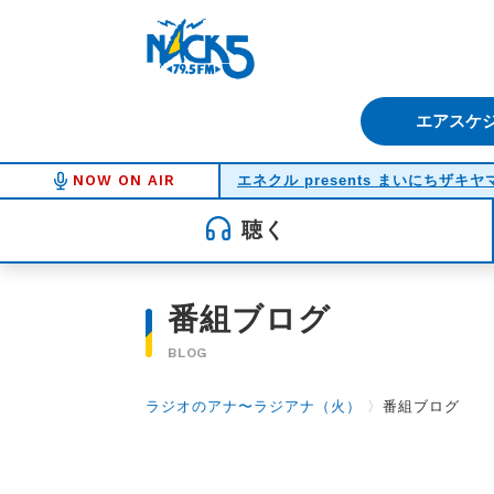
FM NACK5 79.5MHz（エフ
エアスケ
NOW ON AIR
エネクル presents まいにちザキヤ
聴く
番組ブログ
BLOG
ラジオのアナ〜ラジアナ（火）
〉
番組ブログ