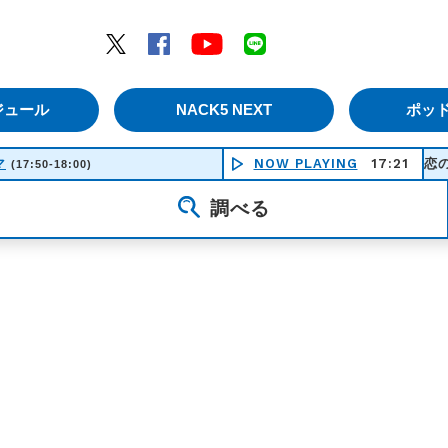
エムナックファイブ）
Twitter
Facebook
YouTube
LINE
ジュール
NACK5 NEXT
ポッ
マ
NOW PLAYING
17:21
恋のマイレ
(17:50-18:00)
調べる