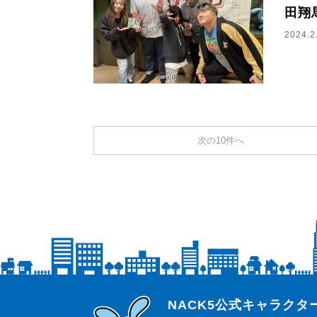
田翔
2024.2
次の10件へ
らじっと君
NACK5公式キャラク