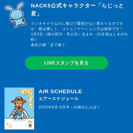
らじっと君
NACK5公式キャラクター「らじっと
君」
ラジオキャラなのに無口で愛想がない変わりものです
が、根は優しく、コミュニケーション力は抜群です！
3月3日（桃の節句・耳の日）生まれ（出生地はときがわ
町）
座右の銘「足で稼ぐ」
LINEスタンプを見る
AIR SCHEDULE
エアースケジュール
2026年8月-9月号＜白根ゆたんぽ＞