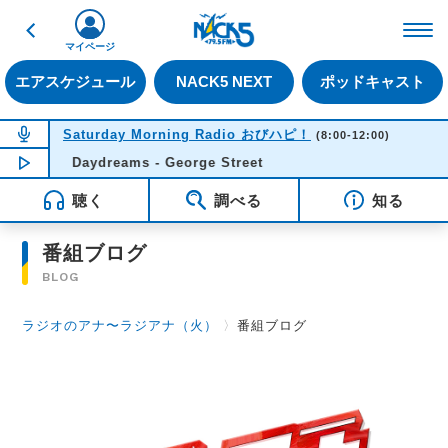
戻る
FM NACK5 79.5MHz（
マイページ
エアスケジュール
NACK5 NEXT
ポッドキャスト
NOW ON AIR
Saturday Morning Radio おびハピ！
(8:00-12:00)
NOW PLAYING
Daydreams - George Street
11:49
聴く
調べる
知る
番組ブログ
BLOG
ラジオのアナ〜ラジアナ（火）
〉
番組ブログ