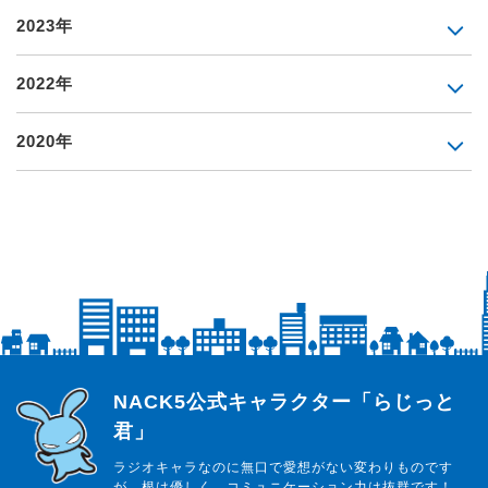
2023年
2022年
2020年
らじっと君
NACK5公式キャラクター「らじっと
君」
ラジオキャラなのに無口で愛想がない変わりものです
が、根は優しく、コミュニケーション力は抜群です！