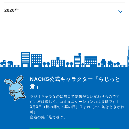
2020年
らじっと君
NACK5公式キャラクター「らじっと
君」
ラジオキャラなのに無口で愛想がない変わりものです
が、根は優しく、コミュニケーション力は抜群です！
3月3日（桃の節句・耳の日）生まれ（出生地はときがわ
町）
座右の銘「足で稼ぐ」