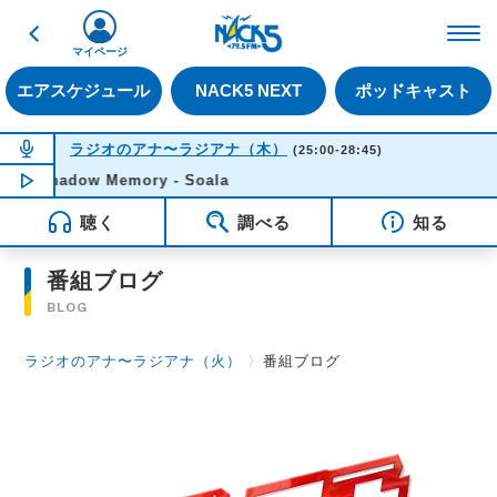
戻る
FM NACK5 79.5MHz（
マイページ
エアスケジュール
NACK5 NEXT
ポッドキャスト
NOW ON AIR
ラジオのアナ〜ラジアナ（木）
(25:00-28:45)
Shadow Memory - Soala
NOW PLAYING
04:22
聴く
調べる
知る
番組ブログ
BLOG
ラジオのアナ〜ラジアナ（火）
〉
番組ブログ