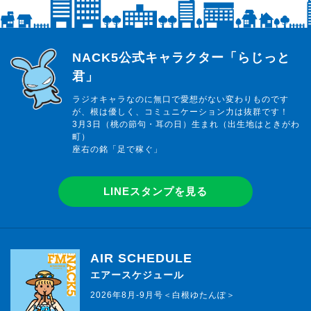
らじっと君
NACK5公式キャラクター「らじっと
君」
ラジオキャラなのに無口で愛想がない変わりものです
が、根は優しく、コミュニケーション力は抜群です！
3月3日（桃の節句・耳の日）生まれ（出生地はときがわ
町）
座右の銘「足で稼ぐ」
LINEスタンプを見る
AIR SCHEDULE
エアースケジュール
2026年8月-9月号＜白根ゆたんぽ＞