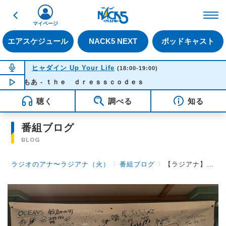
戻る
FM NACK5 79.5MHz（
マイページ
エアスケジュール
NACK5 NEXT
ポッドキャスト
NOW ON AIR
ヒャダイン Up Your Life
(18:00-19:00)
もあ - ｔｈｅ ｄｒｅｓｓｃｏｄｅｓ
NOW PLAYING
18:24
聴く
調べる
知る
番組ブログ
BLOG
ラジオのアナ〜ラジアナ（火）
〉
番組ブログ
〉
【ラジアナ】ゲスト『YAJICO GIRL 四方 颯人さん』【火曜日】