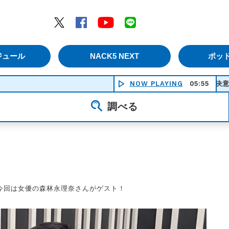
エムナックファイブ）
Twitter
Facebook
YouTube
LINE
ジュール
NACK5 NEXT
ポッ
NOW PLAYING
05:55
決意の朝に
調べる
今回は女優の森林永理奈さんがゲスト！