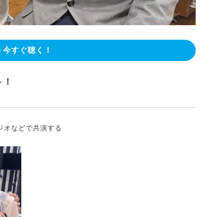
今すぐ聴く！
ト！
ジオなどで共演する