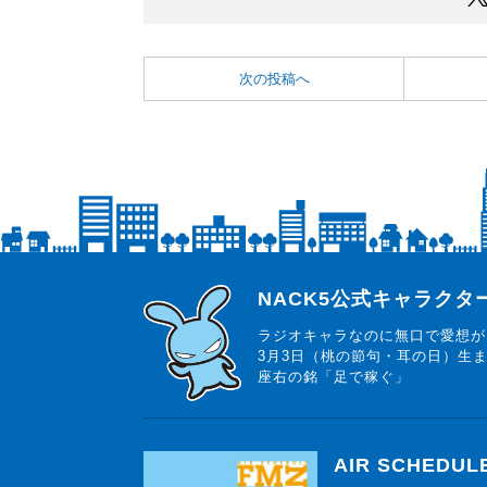
次の投稿へ
らじっと君
NACK5公式キャラク
ラジオキャラなのに無口で愛想が
3月3日（桃の節句・耳の日）生
座右の銘「足で稼ぐ」
AIR SCHEDUL