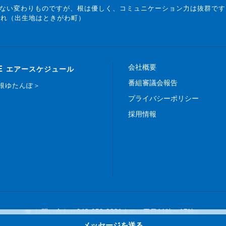
ない変わりものですが、根は優しく、コミュニケーション力は抜群です
まれ（出生地はときがわ町）
会社概要
E
エアースケジュール
番組審議会報告
白根ゆたんぽ＞
プライバシーポリシー
採用情報
☎ お問い合わせ
048-650-0331まで（平日11時〜17時）
メッセージを送る