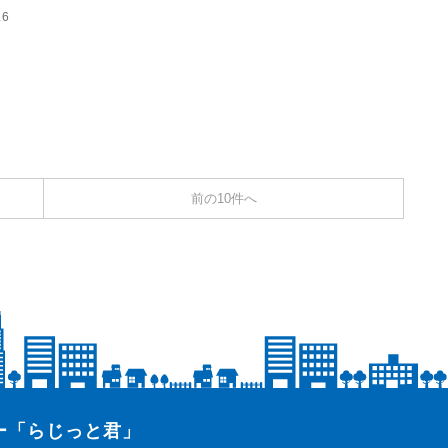
.6
前の10件へ
ター「らじっと君」