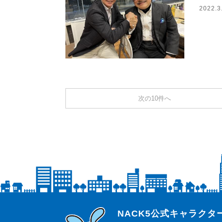
2022.3
次の10件へ
らじっと君
NACK5公式キャラク