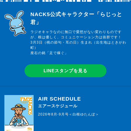
らじっと君
NACK5公式キャラクター「らじっと
君」
ラジオキャラなのに無口で愛想がない変わりものです
が、根は優しく、コミュニケーション力は抜群です！
3月3日（桃の節句・耳の日）生まれ（出生地はときがわ
町）
座右の銘「足で稼ぐ」
LINEスタンプを見る
AIR SCHEDULE
エアースケジュール
2026年8月-9月号＜白根ゆたんぽ＞