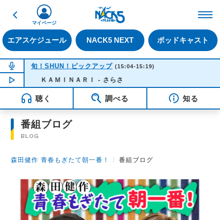
戻る
FM NACK5 79.5MHz（
マイページ
エアスケジュール
NACK5 NEXT
ポッドキャスト
NOW ON AIR
旬！SHUN！ピックアップ
(15:04-15:19)
NOW PLAYING
ＫＡＭＩＮＡＲＩ - さらさ
14:56
聴く
調べる
知る
番組ブログ
BLOG
森田健作 青春もぎたて朝一番！
〉
番組ブログ