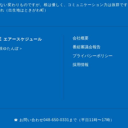
ない変わりものですが、根は優しく、コミュニケーション力は抜群です
まれ（出生地はときがわ町）
会社概要
E
エアースケジュール
番組審議会報告
白根ゆたんぽ＞
プライバシーポリシー
採用情報
☎ お問い合わせ
048-650-0331まで（平日11時〜17時）