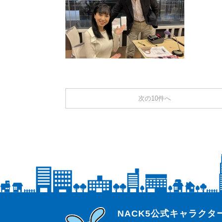
次の10件へ
らじっと君
NACK5公式キャラク