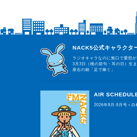
らじっと君
NACK5公式キャラク
ラジオキャラなのに無口で愛想が
3月3日（桃の節句・耳の日）生
座右の銘「足で稼ぐ」
AIR SCHEDUL
2026年8月-9月号＜