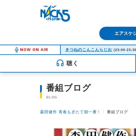
FM NACK5 79.5MHz（エフ
エアスケ
NOW ON AIR
きつねのこんこんらじお
(23:00-23:3
聴く
番組ブログ
BLOG
森田健作 青春もぎたて朝一番！
〉
番組ブログ