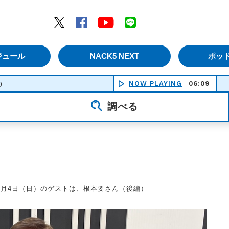
エムナックファイブ）
Twitter
Facebook
YouTube
LINE
ジュール
NACK5 NEXT
ポッ
NOW PLAYING
06:09
花
)
調べる
6月4日（日）のゲストは、根本要さん（後編）