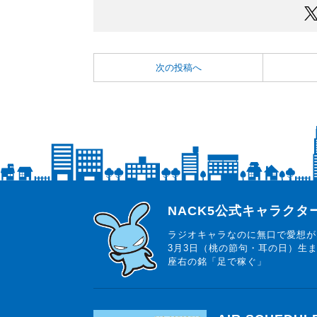
次の投稿へ
らじっと君
NACK5公式キャラク
ラジオキャラなのに無口で愛想が
3月3日（桃の節句・耳の日）生
座右の銘「足で稼ぐ」