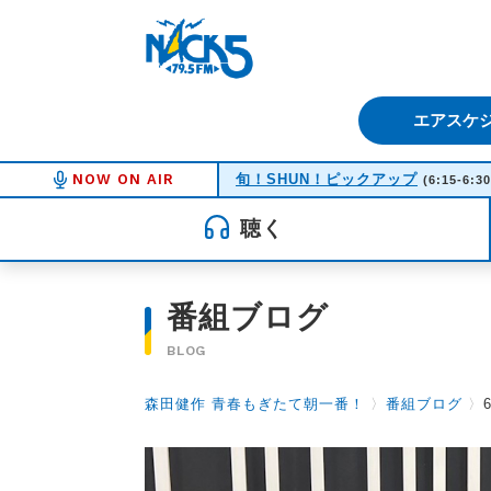
FM NACK5 79.5MHz（エフ
エアスケ
NOW ON AIR
旬！SHUN！ピックアップ
(6:15-6:30
聴く
番組ブログ
BLOG
森田健作 青春もぎたて朝一番！
〉
番組ブログ
〉