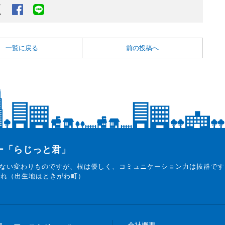
Twitter
Facebook
LINEでシェアするボタン
一覧に戻る
前の投稿へ
ター「らじっと君」
ない変わりものですが、根は優しく、コミュニケーション力は抜群です
まれ（出生地はときがわ町）