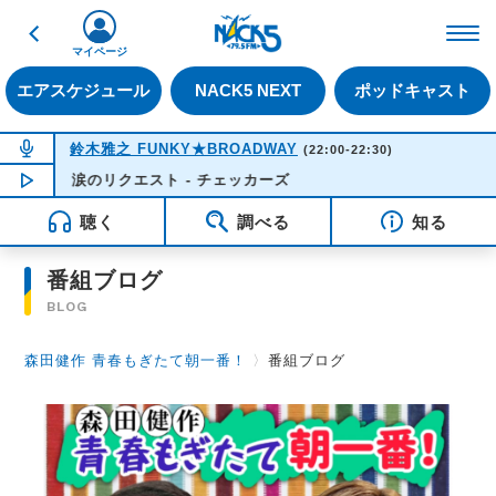
戻る
FM NACK5 79.5MHz（
マイページ
エアスケジュール
NACK5 NEXT
ポッドキャスト
NOW ON AIR
鈴木雅之 FUNKY★BROADWAY
(22:00-22:30)
涙のリクエスト - チェッカーズ
NOW PLAYING
22:22
聴く
調べる
知る
番組ブログ
BLOG
森田健作 青春もぎたて朝一番！
〉
番組ブログ