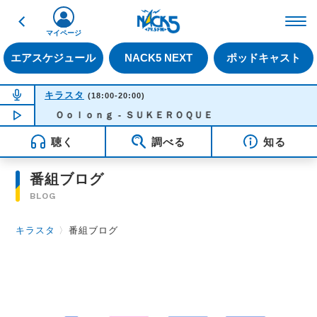
戻る
FM NACK5 79.5MHz（
マイページ
エアスケジュール
NACK5 NEXT
ポッドキャスト
NOW ON AIR
キラスタ
(18:00-20:00)
NOW PLAYING
Ｏｏｌｏｎｇ - ＳＵＫＥＲＯＱＵＥ
18:28
聴く
調べる
知る
番組ブログ
BLOG
キラスタ
〉
番組ブログ