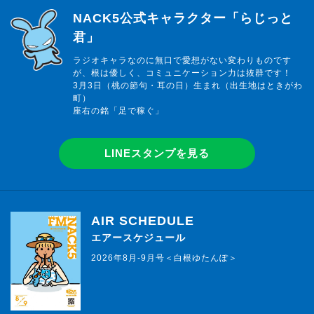
らじっと君
NACK5公式キャラクター「らじっと
君」
ラジオキャラなのに無口で愛想がない変わりものです
が、根は優しく、コミュニケーション力は抜群です！
3月3日（桃の節句・耳の日）生まれ（出生地はときがわ
町）
座右の銘「足で稼ぐ」
LINEスタンプを見る
AIR SCHEDULE
エアースケジュール
2026年8月-9月号＜白根ゆたんぽ＞