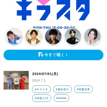
今すぐ聴く！
2024/07/01(月)
2024.7.1
#キラスタ
#酒井直斗
#斉藤百香
#清竜人25
#SARM