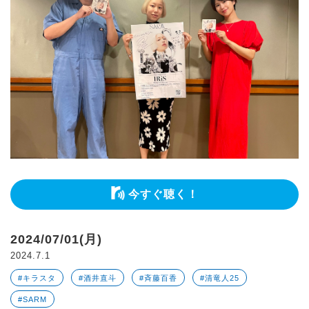
今すぐ聴く！
2024/07/01(月)
2024.7.1
#キラスタ
#酒井直斗
#斉藤百香
#清竜人25
#SARM