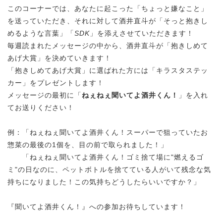
このコーナーでは、あなたに起こった「ちょっと嫌なこと」
を送っていただき、それに対して酒井直斗が「そっと抱きし
めるような言葉」「
SDK
」を添えさせていただきます！
毎週読まれたメッセージの中から、酒井直斗が「抱きしめて
あげ大賞」を決めていきます！
「抱きしめてあげ大賞」に選ばれた方には「キラスタステッ
カー」をプレゼントします！
メッセージの最初に「
ねぇね ぇ聞いてよ酒井くん！
」を入れ
てお送りください！
例：「ねぇねぇ聞いてよ酒井くん！スーパーで狙っていたお
惣菜の最後の1個を、目の前で取られました！」
「ねぇねぇ聞いてよ酒井くん！ゴミ捨て場に"燃えるゴ
ミ"の日なのに、ペットボトルを捨てている人がいて残念な気
持ちになりました！この気持ちどうしたらいいですか？」
『聞いてよ酒井くん！』への参加お待ちしています！