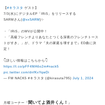
【
#キラスタ
ゲスト】
7/3(水)にデジタルEP「IRiS」をリリースする
SARMさん(
@xxSARM
)✨
・「IRiS」のMVが公開中！
・「高級フレンチよりあなたとつくる深夜のフレンチトース
トがすき。」が、ドラマ『夫の家庭を壊すまで』ED曲に決
定！
👇詳しい情報はこちらから👇
https://t.co/pFF4MA6o2m
#nack5
pic.twitter.com/dnfKxYqwDi
— FM NACK5 #キラスタ (@kirasuta795)
July 1, 2024
聞いてよ酒井くん！
月曜コーナー『
』