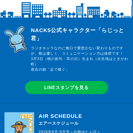
らじっと君
NACK5公式キャラクター「らじっと
君」
ラジオキャラなのに無口で愛想がない変わりものです
が、根は優しく、コミュニケーション力は抜群です！
3月3日（桃の節句・耳の日）生まれ（出生地はときがわ
町）
座右の銘「足で稼ぐ」
LINEスタンプを見る
AIR SCHEDULE
エアースケジュール
2026年8月-9月号＜白根ゆたんぽ＞