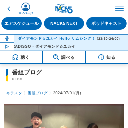
戻る
FM NACK5 79.5MHz（
マイページ
エアスケジュール
NACK5 NEXT
ポッドキャスト
NOW ON AIR
ダイアモンド☆ユカイ Hello サムシング！
(23:30-24:00)
 PARADISSO - ダイアモンド☆ユカイ
NOW PLAYING
23:49
聴く
調べる
知る
番組ブログ
BLOG
キラスタ
〉
番組ブログ
〉
2024/07/01(月)