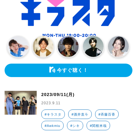
今すぐ聴く！
2023/09/11(月)
2023.9.11
#キラスタ
#酒井直斗
#斉藤百香
#Awkmiu
#シキ
#関根米哉