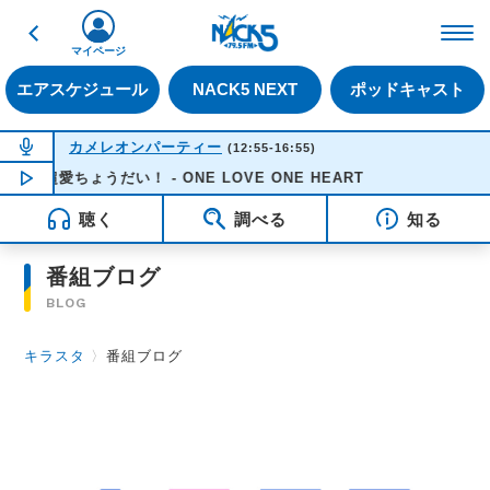
戻る
FM NACK5 79.5MHz（
マイページ
エアスケジュール
NACK5 NEXT
ポッドキャスト
NOW ON AIR
カメレオンパーティー
(12:55-16:55)
超愛ちょうだい！ - ONE LOVE ONE HEART
NOW PLAYING
14:30
聴く
調べる
知る
番組ブログ
BLOG
キラスタ
〉
番組ブログ