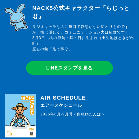
らじっと君
NACK5公式キャラクター「らじっと
君」
ラジオキャラなのに無口で愛想がない変わりものです
が、根は優しく、コミュニケーション力は抜群です！
3月3日（桃の節句・耳の日）生まれ（出生地はときがわ
町）
座右の銘「足で稼ぐ」
LINEスタンプを見る
AIR SCHEDULE
エアースケジュール
2026年8月-9月号＜白根ゆたんぽ＞