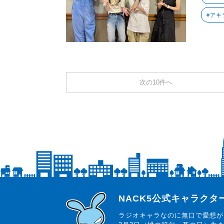
#アキ
次の10件へ
らじっと君
NACK5公式キャラク
ラジオキャラなのに無口で愛想が