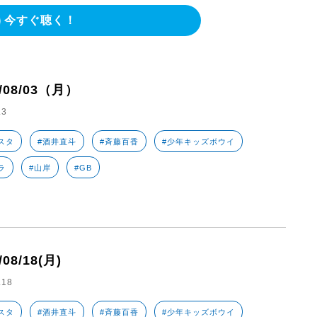
今すぐ聴く！
6/08/03（月）
.3
スタ
#酒井直斗
#斉藤百香
#少年キッズボウイ
ラ
#山岸
#GB
/08/18(月)
.18
スタ
#酒井直斗
#斉藤百香
#少年キッズボウイ