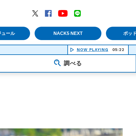
エムナックファイブ）
Twitter
Facebook
YouTube
LINE
ジュール
NACK5 NEXT
ポッ
NOW PLAYING
キンレンカ -
05:22
調べる