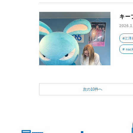
キー
2026.1
#江澤
# nac
次の10件へ