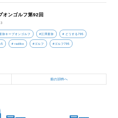
プオンゴルフ第92回
.3
亜弥キープオンゴルフ
#江澤亜弥
# どうする795
k5
# radiko
#ゴルフ
#ゴルフ795
前の10件へ