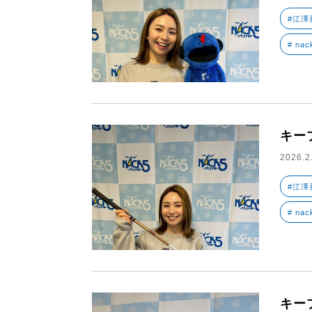
#江澤
# nac
キー
2026.2
#江澤
# nac
キー