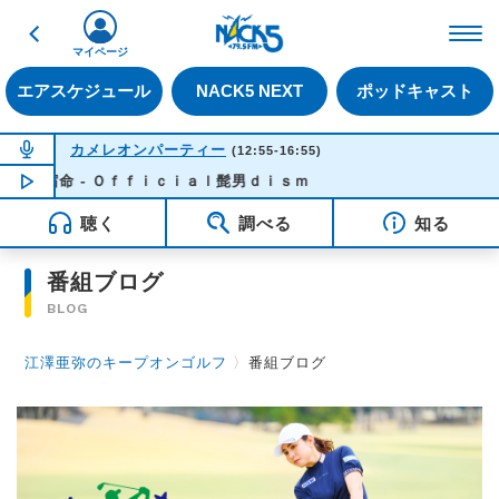
戻る
FM NACK5 79.5MHz（
マイページ
エアスケジュール
NACK5 NEXT
ポッドキャスト
NOW ON AIR
カメレオンパーティー
(12:55-16:55)
宿命 - Ｏｆｆｉｃｉａｌ髭男ｄｉｓｍ
NOW PLAYING
13:26
聴く
調べる
知る
番組ブログ
BLOG
江澤亜弥のキープオンゴルフ
〉
番組ブログ