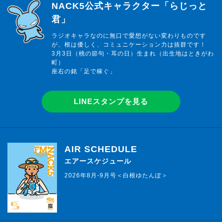
らじっと君
NACK5公式キャラクター「らじっと
君」
ラジオキャラなのに無口で愛想がない変わりものです
が、根は優しく、コミュニケーション力は抜群です！
3月3日（桃の節句・耳の日）生まれ（出生地はときがわ
町）
座右の銘「足で稼ぐ」
LINEスタンプを見る
AIR SCHEDULE
エアースケジュール
2026年8月-9月号＜白根ゆたんぽ＞