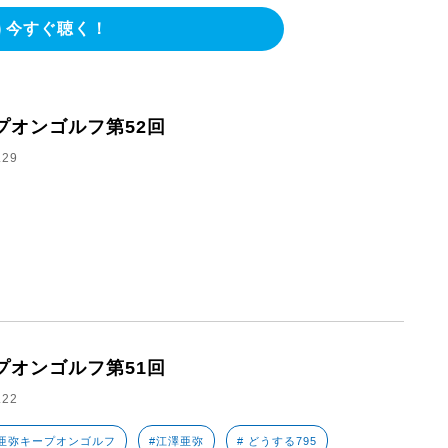
今すぐ聴く！
プオンゴルフ第52回
.29
プオンゴルフ第51回
.22
亜弥キープオンゴルフ
#江澤亜弥
# どうする795