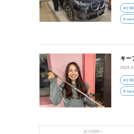
#江澤
# nac
キー
2025.3
#江澤
# nac
次の10件へ