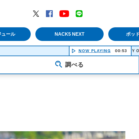
エムナックファイブ）
Twitter
Facebook
YouTube
LINE
ジュール
NACK5 NEXT
ポッ
NOW PLAYING
ＵＫＩＹＯ－ＹＯ ＯＮＤＯ 
00:53
調べる