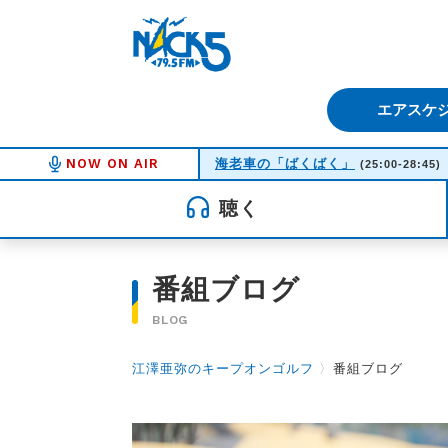
FM NACK5 79.5MHz（エフ
エアスケ
NOW ON AIR
海老車の「ばくばく」
(25:00-28:45)
聴く
番組ブログ
BLOG
江澤亜弥のキープオンゴルフ
〉
番組ブログ