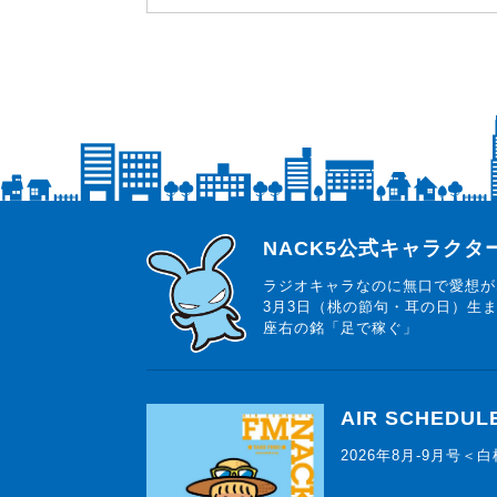
らじっと君
NACK5公式キャラク
ラジオキャラなのに無口で愛想が
3月3日（桃の節句・耳の日）生
座右の銘「足で稼ぐ」
AIR SCHEDUL
2026年8月-9月号＜