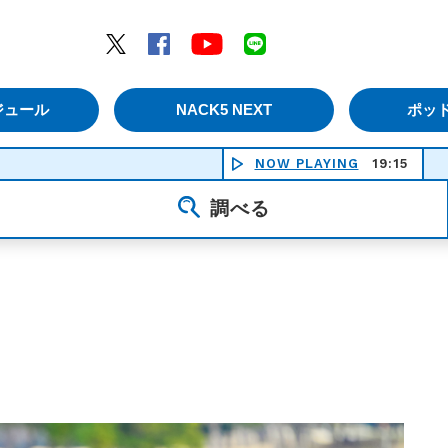
エムナックファイブ）
Twitter
Facebook
YouTube
LINE
ジュール
NACK5 NEXT
ポッ
NOW PLAYING
総天然色 - L'A
19:15
調べる