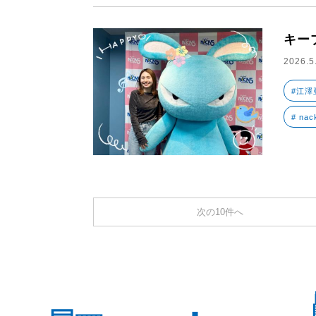
キー
2026.5
#江澤
# nac
次の10件へ