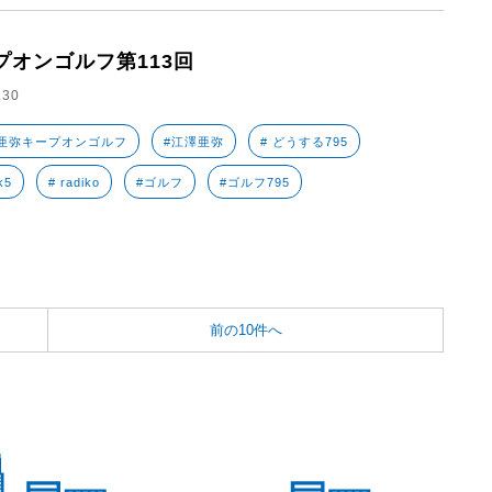
プオンゴルフ第113回
.30
亜弥キープオンゴルフ
#江澤亜弥
# どうする795
k5
# radiko
#ゴルフ
#ゴルフ795
前の10件へ