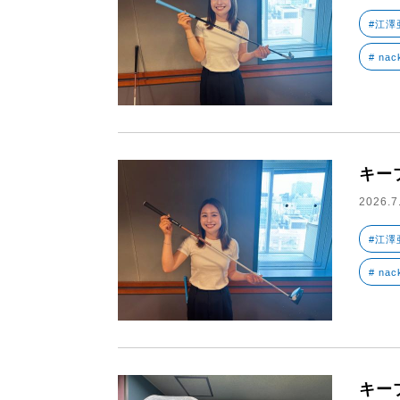
#江澤
# nac
キー
2026.7
#江澤
# nac
キー