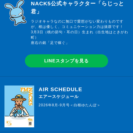
らじっと君
NACK5公式キャラクター「らじっと
君」
ラジオキャラなのに無口で愛想がない変わりものです
が、根は優しく、コミュニケーション力は抜群です！
3月3日（桃の節句・耳の日）生まれ（出生地はときがわ
町）
座右の銘「足で稼ぐ」
LINEスタンプを見る
AIR SCHEDULE
エアースケジュール
2026年8月-9月号＜白根ゆたんぽ＞