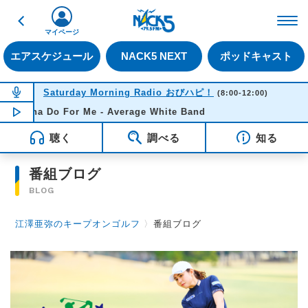
戻る
FM NACK5 79.5MHz（
マイページ
エアスケジュール
NACK5 NEXT
ポッドキャスト
NOW ON AIR
Saturday Morning Radio おびハピ！
(8:00-12:00)
Gonna Do For Me - Average White Band
NOW PLAYING
10:54
聴く
調べる
知る
番組ブログ
BLOG
江澤亜弥のキープオンゴルフ
〉
番組ブログ