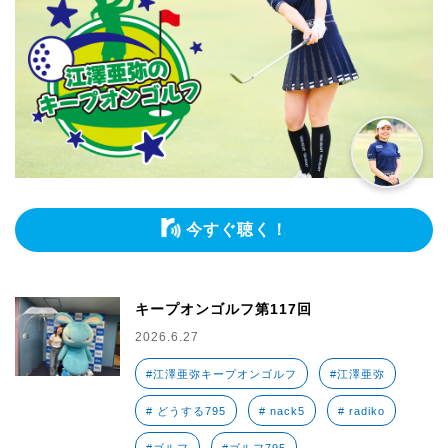
今すぐ聴く！
キープオンゴルフ第117回
2026.6.27
#江澤亜弥キープオンゴルフ
#江澤亜弥
# どうする795
# nack5
# radiko