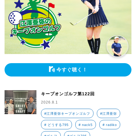
今すぐ聴く！
キープオンゴルフ第122回
2026.8.1
#江澤亜弥キープオンゴルフ
#江澤亜弥
# どうする795
# nack5
# radiko