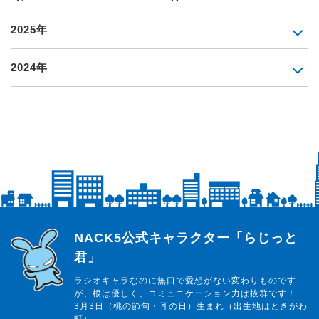
2025年
2024年
らじっと君
NACK5公式キャラクター「らじっと
君」
ラジオキャラなのに無口で愛想がない変わりものです
が、根は優しく、コミュニケーション力は抜群です！
3月3日（桃の節句・耳の日）生まれ（出生地はときがわ