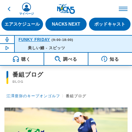
戻る
FM NACK5 79.5MHz（
マイページ
エアスケジュール
NACK5 NEXT
ポッドキャスト
NOW ON AIR
FUNKY FRIDAY
(9:00-18:00)
NOW PLAYING
美しい鰭 - スピッツ
13:57
聴く
調べる
知る
番組ブログ
BLOG
江澤亜弥のキープオンゴルフ
〉
番組ブログ