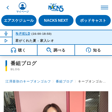
戻る
FM NACK5 79.5MHz（
マイページ
エアスケジュール
NACK5 NEXT
ポッドキャスト
NOW ON AIR
N-FIELD
(16:00-18:50)
君がくれた夏 - 家入レオ
NOW PLAYING
18:38
聴く
調べる
知る
番組ブログ
BLOG
江澤亜弥のキープオンゴルフ
〉
番組ブログ
〉
キープオンゴルフ第48回