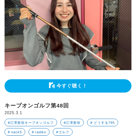
今すぐ聴く！
キープオンゴルフ第48回
2025.3.1
#江澤亜弥キープオンゴルフ
#江澤亜弥
# どうする795
# nack5
# radiko
#ゴルフ