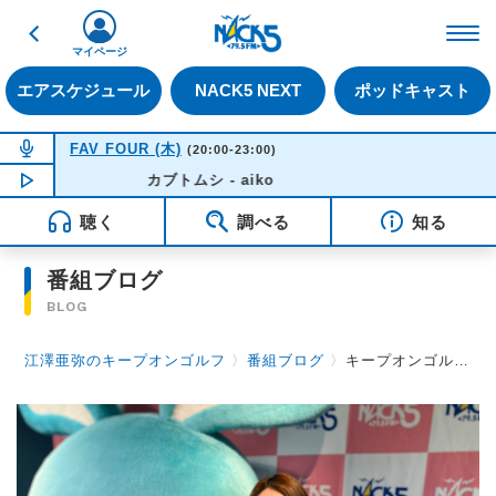
戻る
FM NACK5 79.5MHz（
マイページ
エアスケジュール
NACK5 NEXT
ポッドキャスト
NOW ON AIR
FAV FOUR (木)
(20:00-23:00)
NOW PLAYING
カブトムシ - aiko
21:10
聴く
調べる
知る
番組ブログ
BLOG
江澤亜弥のキープオンゴルフ
〉
番組ブログ
〉
キープオンゴルフ第108回