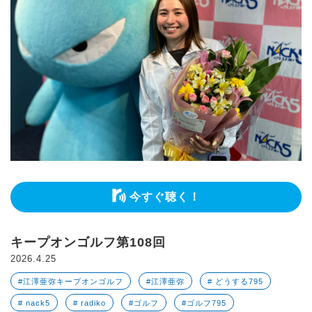
今すぐ聴く！
キープオンゴルフ第108回
2026.4.25
#江澤亜弥キープオンゴルフ
#江澤亜弥
# どうする795
# nack5
# radiko
#ゴルフ
#ゴルフ795