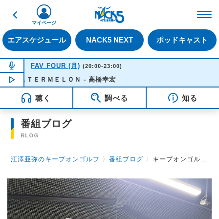
戻る
FM NACK5 79.5MHz（
マイページ
エアスケジュール
NACK5 NEXT
ポッドキャスト
NOW ON AIR
FAV FOUR (月)
(20:00-23:00)
ＷＡＴＥＲＭＥＬＯＮ - 高橋幸宏
NOW PLAYING
21:29
聴く
調べる
知る
番組ブログ
BLOG
江澤亜弥のキープオンゴルフ
〉
番組ブログ
〉
キープオンゴルフ第89回