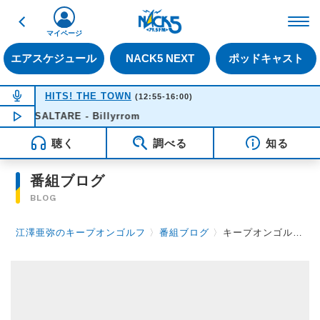
戻る
FM NACK5 79.5MHz（
マイページ
エアスケジュール
NACK5 NEXT
ポッドキャスト
NOW ON AIR
HITS! THE TOWN
(12:55-16:00)
SALTARE - Billyrrom
NOW PLAYING
14:14
聴く
調べる
知る
番組ブログ
BLOG
江澤亜弥のキープオンゴルフ
〉
番組ブログ
〉
キープオンゴルフ第88回