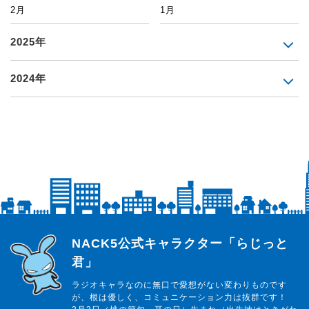
2月
1月
2025年
2024年
らじっと君
NACK5公式キャラクター「らじっと
君」
ラジオキャラなのに無口で愛想がない変わりものです
が、根は優しく、コミュニケーション力は抜群です！