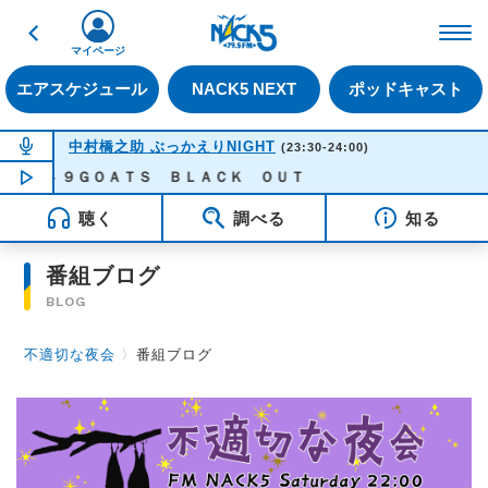
戻る
FM NACK5 79.5MHz（
マイページ
エアスケジュール
NACK5 NEXT
ポッドキャスト
NOW ON AIR
中村橋之助 ぶっかえりNIGHT
(23:30-24:00)
骸 - ９ＧＯＡＴＳ ＢＬＡＣＫ ＯＵＴ
NOW PLAYING
23:24
聴く
調べる
知る
番組ブログ
BLOG
不適切な夜会
〉
番組ブログ