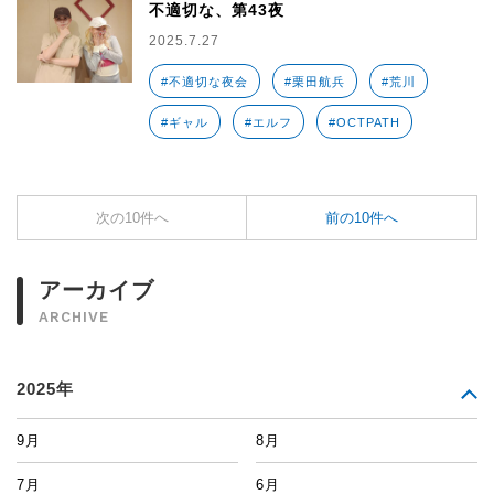
不適切な、第43夜
2025.7.27
#不適切な夜会
#栗田航兵
#荒川
#ギャル
#エルフ
#OCTPATH
次の10件へ
前の10件へ
アーカイブ
ARCHIVE
2025年
9月
8月
7月
6月