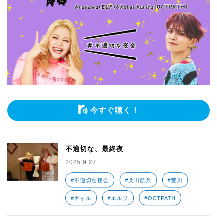
今すぐ聴く！
不適切な、最終夜
2025.9.27
#不適切な夜会
#栗田航兵
#荒川
#ギャル
#エルフ
#OCTPATH