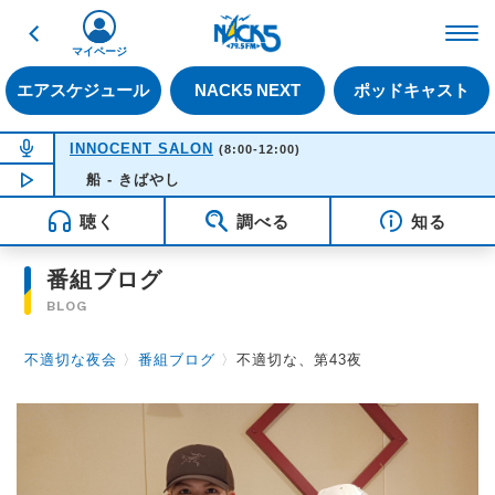
戻る
FM NACK5 79.5MHz（
マイページ
エアスケジュール
NACK5 NEXT
ポッドキャスト
NOW ON AIR
INNOCENT SALON
(8:00-12:00)
NOW PLAYING
船 - きばやし
08:15
聴く
調べる
知る
番組ブログ
BLOG
不適切な夜会
〉
番組ブログ
〉
不適切な、第43夜