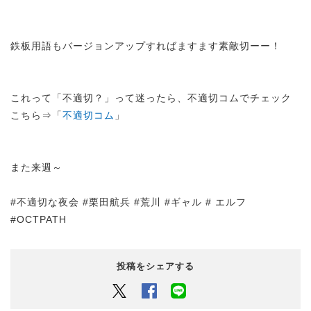
鉄板用語もバージョンアップすればますます素敵切ーー！
これって「不適切？」って迷ったら、不適切コムでチェック
こちら⇒「
不適切コム
」
また来週～
#不適切な夜会 #栗田航兵 #荒川 #ギャル # エルフ
#OCTPATH
投稿をシェアする
Twitter
Facebook
LINEでシェアするボタン