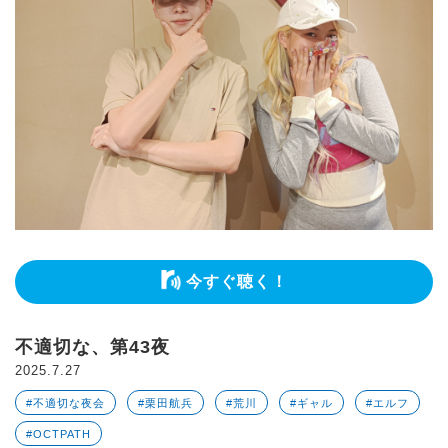
今すぐ聴く！
不適切な、第43夜
2025.7.27
#不適切な夜会
#栗田航兵
#荒川
#ギャル
#エルフ
#OCTPATH