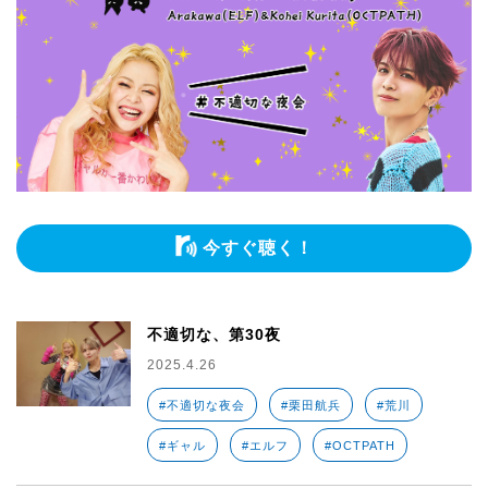
今すぐ聴く！
不適切な、第30夜
2025.4.26
#不適切な夜会
#栗田航兵
#荒川
#ギャル
#エルフ
#OCTPATH