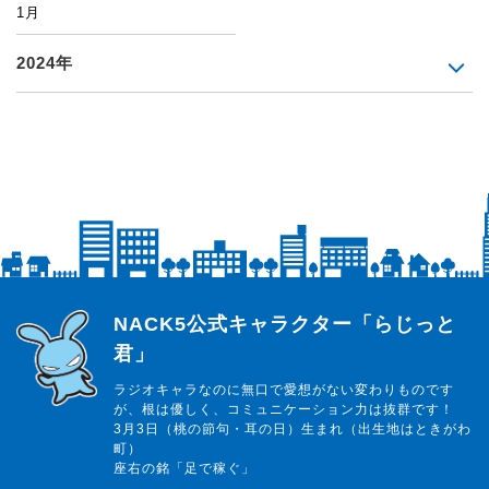
1月
2024年
らじっと君
NACK5公式キャラクター「らじっと
君」
ラジオキャラなのに無口で愛想がない変わりものです
が、根は優しく、コミュニケーション力は抜群です！
3月3日（桃の節句・耳の日）生まれ（出生地はときがわ
町）
座右の銘「足で稼ぐ」