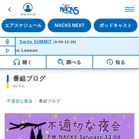
戻る
FM NACK5 79.5MHz（
マイページ
エアスケジュール
NACK5 NEXT
ポッドキャスト
NOW ON AIR
Smile SUMMIT
(9:00-12:30)
 - John Lennon
NOW PLAYING
10:52
聴く
調べる
知る
番組ブログ
BLOG
不適切な夜会
〉
番組ブログ