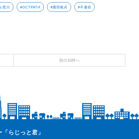
ル荒川
#OCTPATH
#栗田航兵
#不適切
前の10件へ
ター「らじっと君」