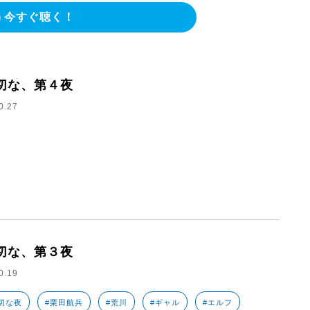
今すぐ聴く！
切な、第４夜
0.27
切な、第３夜
0.19
切な夜
#栗田航兵
#荒川
#ギャル
#エルフ