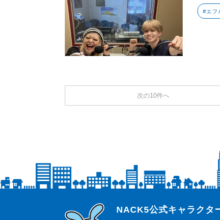
#エフ
次の10件へ
らじっと君
NACK5公式キャラク