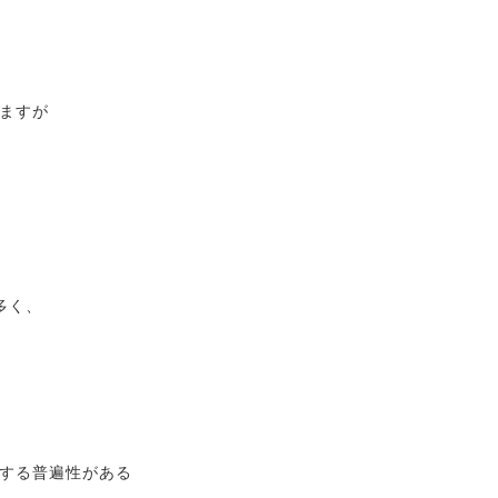
ますが
多く、
する普遍性がある