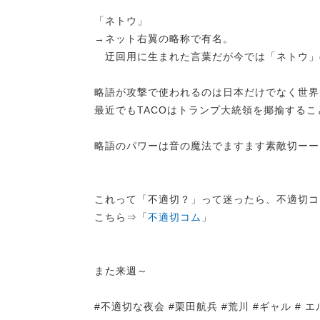
「ネトウ」
→ネット右翼の略称で有名。
迂回用に生まれた言葉だが今では「ネトウ」
略語が攻撃で使われるのは日本だけでなく世界
最近でもTACOはトランプ大統領を揶揄するこ
略語のパワーは音の魔法でますます素敵切ーー
これって「不適切？」って迷ったら、不適切コ
こちら⇒「
不適切コム
」
また来週～
#不適切な夜会 #栗田航兵 #荒川 #ギャル # エル