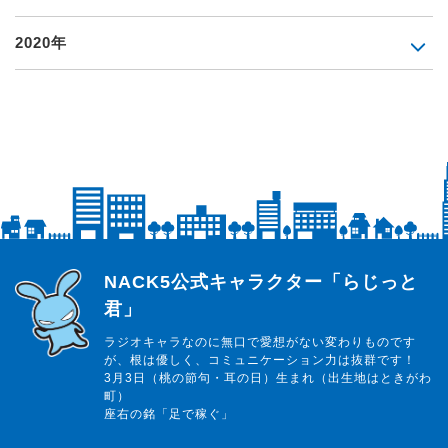
2020年
らじっと君
NACK5公式キャラクター「らじっと
君」
ラジオキャラなのに無口で愛想がない変わりものです
が、根は優しく、コミュニケーション力は抜群です！
3月3日（桃の節句・耳の日）生まれ（出生地はときがわ
町）
座右の銘「足で稼ぐ」