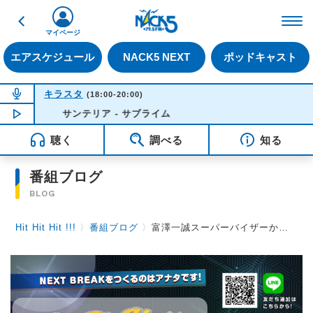
戻る
FM NACK5 79.5MHz（
マイページ
エアスケジュール
NACK5 NEXT
ポッドキャスト
NOW ON AIR
キラスタ
(18:00-20:00)
NOW PLAYING
サンテリア - サブライム
17:43
聴く
調べる
知る
番組ブログ
BLOG
Hit Hit Hit !!!
〉
番組ブログ
〉
富澤一誠スーパーバイザーからの総括コメント【2021年12月】